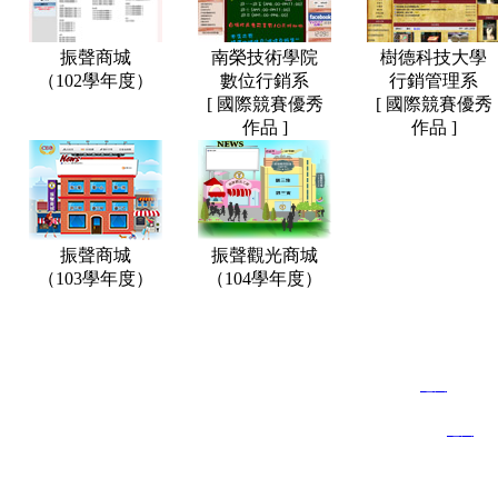
振聲商城
南榮技術學院
樹德科技大學
（102學年度）
數位行銷系
行銷管理系
[ 國際競賽優秀
[ 國際競賽優秀
作品 ]
作品 ]
振聲商城
振聲觀光商城
（103學年度）
（104學年度）
70444台南市西門路三段159號12樓之3 ＜
地圖
＞
總 公 司：
北京市朝阳区建国路93号院5号楼2905室〈万达广场〉
北京分公司：
40848台中市西屯區大墩十八街151巷6號7F ＜
地圖
＞
台中分公司：
80778高雄市三民區建工路415-5號1F(創新育成中心) 
高雄研發中心：
743-755 George Street, Sydney, NSW, 2000, Australi
澳洲服務中心：