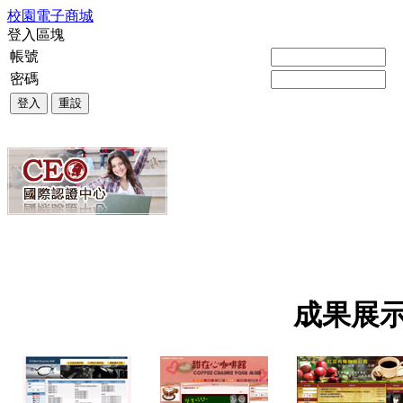
校園電子商城
登入區塊
帳號
密碼
登入
重設
成果展